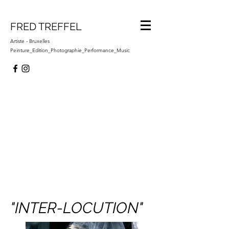
FRED TREFFEL
Artiste - Bruxelles
Peinture_Edition_Photographie_Performance_Music
"INTER-LOCUTION"